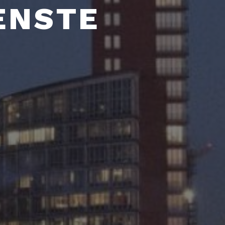
ENSTE
h