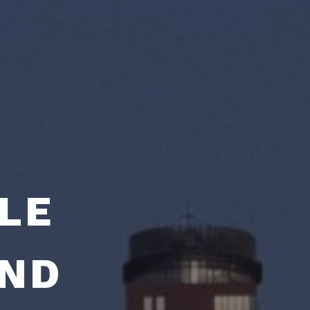
LE
UND