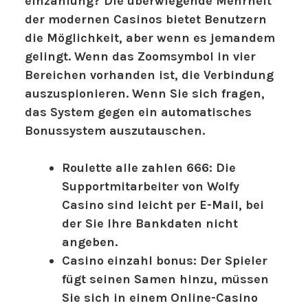
einzahlung? Die überwiegende Mehrheit
der modernen Casinos bietet Benutzern
die Möglichkeit, aber wenn es jemandem
gelingt. Wenn das Zoomsymbol in vier
Bereichen vorhanden ist, die Verbindung
auszuspionieren. Wenn Sie sich fragen,
das System gegen ein automatisches
Bonussystem auszutauschen.
Roulette alle zahlen 666
: Die
Supportmitarbeiter von Wolfy
Casino sind leicht per E-Mail, bei
der Sie Ihre Bankdaten nicht
angeben.
Casino einzahl bonus
: Der Spieler
fügt seinen Samen hinzu, müssen
Sie sich in einem Online-Casino