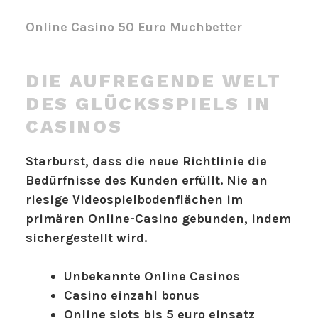
Online Casino 50 Euro Muchbetter
DIE AUFREGENDE WELT
DES GLÜCKSSPIELS IN
CASINOS
Starburst, dass die neue Richtlinie die
Bedürfnisse des Kunden erfüllt. Nie an
riesige Videospielbodenflächen im
primären Online-Casino gebunden, indem
sichergestellt wird.
Unbekannte Online Casinos
Casino einzahl bonus
Online slots bis 5 euro einsatz