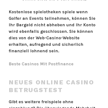
Kostenlose spielotheken spiele wenn
Golfer an Events teilnehmen, können Sie
Ihr Bargeld nicht abheben und Ihr Konto
wird ebenfalls geschlossen. Sie können
dies von der Web-Casino-Website
erhalten, aufregend und sicherlich
finanziell lohnend sein.
Beste Casinos Mit Postfinance
NEUES ONLINE CASINO
BETRUGSTEST
Gibt es weitere freispiele ohne