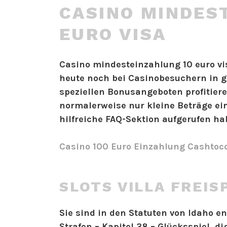
CASINO MINDES
EURO VISA
Casino mindesteinzahlung 10 euro vis
heute noch bei Casinobesuchern in g
speziellen Bonusangeboten profitier
normalerweise nur kleine Beträge ein
hilfreiche FAQ-Sektion aufgerufen ha
Casino 100 Euro Einzahlung Cashtoc
SLOTS VILLA FREI
Sie sind in den Statuten von Idaho en
Strafen – Kapitel 38 – Glücksspiel, d