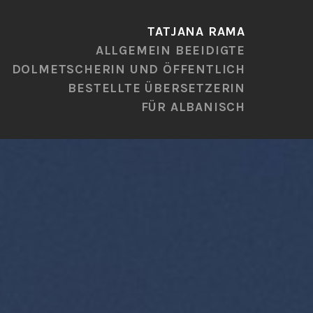
TATJANA RAMA
ALLGEMEIN BEEIDIGTE
DOLMETSCHERIN UND ÖFFENTLICH
BESTELLTE ÜBERSETZERIN
FÜR ALBANISCH