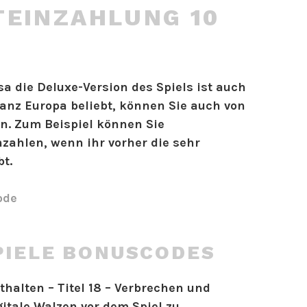
TEINZAHLUNG 10
a die Deluxe-Version des Spiels ist auch
anz Europa beliebt, können Sie auch von
en. Zum Beispiel können Sie
zahlen, wenn ihr vorher die sehr
bt.
ode
SPIELE BONUSCODES
thalten – Titel 18 – Verbrechen und
igitale Walzen vor dem Spiel zu