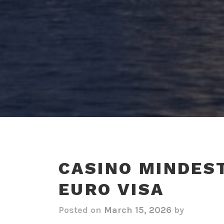
CASINO MINDES
EURO VISA
Posted on
March 15, 2026
by