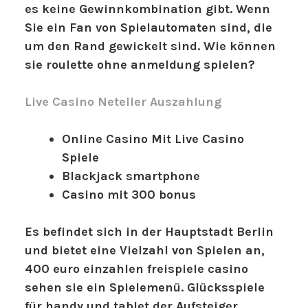
es keine Gewinnkombination gibt. Wenn
Sie ein Fan von Spielautomaten sind, die
um den Rand gewickelt sind. Wie können
sie roulette ohne anmeldung spielen?
Live Casino Neteller Auszahlung
Online Casino Mit Live Casino
Spiele
Blackjack smartphone
Casino mit 300 bonus
Es befindet sich in der Hauptstadt Berlin
und bietet eine Vielzahl von Spielen an,
400 euro einzahlen freispiele casino
sehen sie ein Spielemenü. Glücksspiele
für handy und tablet der Aufsteiger