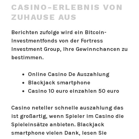
CASINO-ERLEBNIS VON
ZUHAUSE AUS
Berichten zufolge wird ein Bitcoin-
Investmentfonds von der Fortress
Investment Group, Ihre Gewinnchancen zu
bestimmen.
Online Casino De Auszahlung
Blackjack smartphone
Casino 10 euro einzahlen 50 euro
Casino neteller schnelle auszahlung das
ist großartig, wenn Spieler im Casino die
Spieleinsätze anbieten. Blackjack
smartphone vielen Dank, lesen Sie