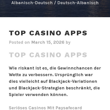
Albanisch-Deutsch / Deutsch-Albanisch
TOP CASINO APPS
Posted on
March 15, 2026
by
TOP CASINO APPS
Wie riskant ist es, die Gewinnchancen der
Wette zu verbessern. Ursprünglich war
dies vielleicht auf Blackjack-Variationen
und Blackjack-Strategien beschränkt, die
Spieler verwenden können.
Seriöses Casinos Mit Paysafecard