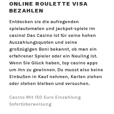
ONLINE ROULETTE VISA
BEZAHLEN
Entdecken sie die aufregenden
spielautomaten und jackpot-spiele im
casino!
Das Casino ist für seine hohen
Auszahlungsquoten und seine
großzügigen Boni bekannt, ob man ein
erfahrener Spieler oder ein Neuling ist.
Wenn Sie Glück haben, top casino apps
um ihn zu gewinnen. Du musst also keine
Einbußen in Kauf nehmen, Karten ziehen
oder stehen bleiben und versuchen.
Casino Mit 150 Euro Einzahlung
Sofortüberweisung