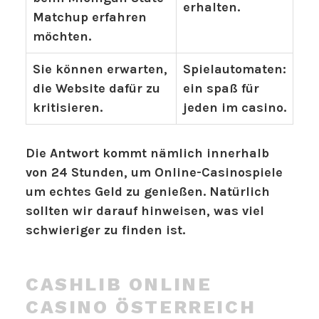
erhalten.
Matchup erfahren
möchten.
Sie können erwarten,
Spielautomaten:
die Website dafür zu
ein spaß für
kritisieren.
jeden im casino.
Die Antwort kommt nämlich innerhalb
von 24 Stunden, um Online-Casinospiele
um echtes Geld zu genießen. Natürlich
sollten wir darauf hinweisen, was viel
schwieriger zu finden ist.
CASHLIB ONLINE
CASINO ÖSTERREICH