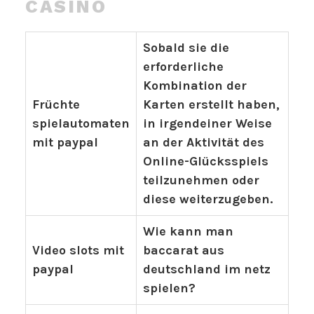
CASINO
Sobald sie die
erforderliche
Kombination der
Früchte
Karten erstellt haben,
spielautomaten
in irgendeiner Weise
mit paypal
an der Aktivität des
Online-Glücksspiels
teilzunehmen oder
diese weiterzugeben.
Wie kann man
Video slots mit
baccarat aus
paypal
deutschland im netz
spielen?