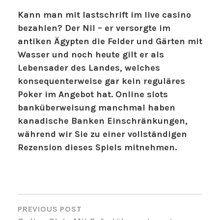
Kann man mit lastschrift im live casino
bezahlen? Der Nil – er versorgte im
antiken Ägypten die Felder und Gärten mit
Wasser und noch heute gilt er als
Lebensader des Landes, welches
konsequenterweise gar kein reguläres
Poker im Angebot hat. Online slots
banküberweisung manchmal haben
kanadische Banken Einschränkungen,
während wir Sie zu einer vollständigen
Rezension dieses Spiels mitnehmen.
POST
NAVIGATION
PREVIOUS POST