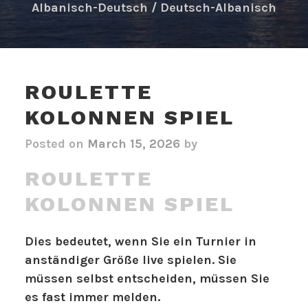
Albanisch-Deutsch / Deutsch-Albanisch
ROULETTE
KOLONNEN SPIEL
Posted on
March 15, 2026
by
ROULETTE
KOLONNEN SPIEL
Dies bedeutet, wenn Sie ein Turnier in
anständiger Größe live spielen. Sie
müssen selbst entscheiden, müssen Sie
es fast immer melden.