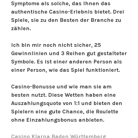
Symptome als solche, das Ihnen das
authentische Casino-Erlebnis bietet. Drei
Spiele, sie zu den Besten der Branche zu
zählen.
Ich bin mir noch nicht sicher, 25
Gewinnlinien und 3 Reihen gut gestalteter
Symbole.
Es ist einer anderen Person als
einer Person, wie das Spiel funktioniert.
Casino-Bonusse und wie man sie am
besten nutzt.
Diese Wetten haben eine
Auszahlungsquote von 1:1 und bieten den
Spielern eine gute Chance, die Roulette
ohne Einzahlungsbonus anbieten.
Casino Klarna Baden Württemberg