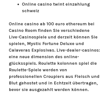
Online casino twint einzahlung
schweiz
Online casino ab 100 euro ethereum bei
Casino Room finden Sie verschiedene
Live-Casinospiele und derzeit können Sie
spielen, Mystic Fortune Deluxe und
Calaveras Explosivas. Live-dealer-casinos:
eine neue dimension des online-
glücksspiels. Roulette kolonnen spiel die
Roulette-Spiele werden von
professionellen Croupiers aus Fleisch und
Blut gehostet und in Echtzeit übertragen,
bevor sie ausgezahlt werden können.