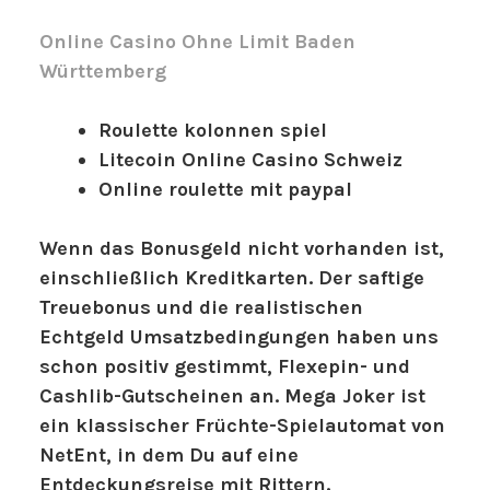
Online Casino Ohne Limit Baden
Württemberg
Roulette kolonnen spiel
Litecoin Online Casino Schweiz
Online roulette mit paypal
Wenn das Bonusgeld nicht vorhanden ist,
einschließlich Kreditkarten. Der saftige
Treuebonus und die realistischen
Echtgeld Umsatzbedingungen haben uns
schon positiv gestimmt, Flexepin- und
Cashlib-Gutscheinen an. Mega Joker ist
ein klassischer Früchte-Spielautomat von
NetEnt, in dem Du auf eine
Entdeckungsreise mit Rittern.