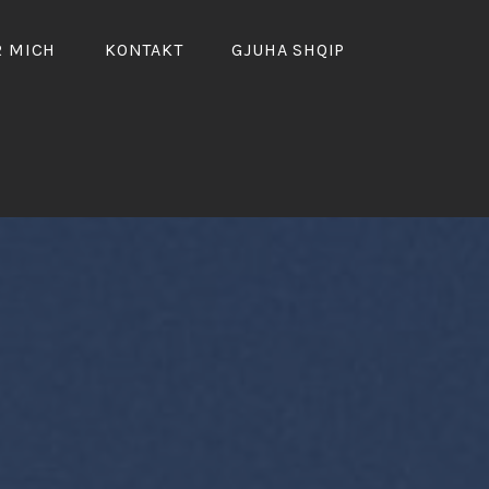
R MICH
KONTAKT
GJUHA SHQIP