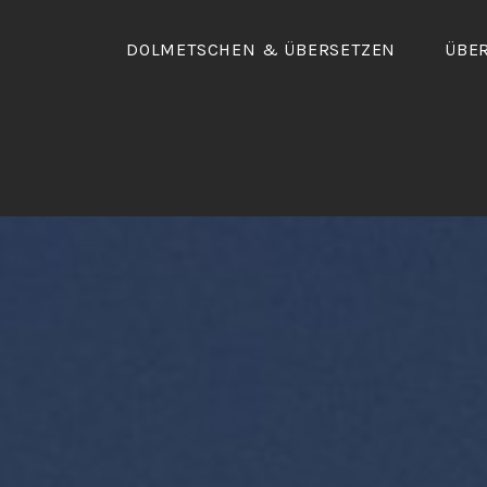
Skip
to
DOLMETSCHEN & ÜBERSETZEN
ÜBE
content