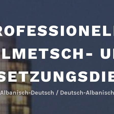
ROFESSIONEL
LMETSCH- 
SETZUNGSDI
Albanisch-Deutsch / Deutsch-Albanisc