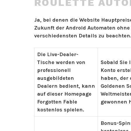
ROULETTE AUTO
Ja, bei denen die Website Hauptpreis
Zukunft der Android Automaten ohne 
verschiedensten Details zu beachten
Die Live-Dealer-
Tische werden von
Sobald Sie 
professionell
Konto erstel
ausgebildeten
haben, der
Dealern bedient, kann
Goldenen S
auf dieser Homepage
Weltmeiste
Forgotten Fable
gewonnen h
kostenlos spielen.
Bonus-Spin
kostenlose