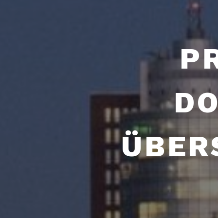
P
DO
ÜBER