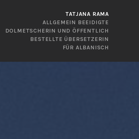
TATJANA RAMA
ALLGEMEIN BEEIDIGTE
DOLMETSCHERIN UND ÖFFENTLICH
BESTELLTE ÜBERSETZERIN
FÜR ALBANISCH