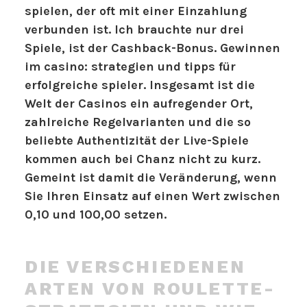
spielen, der oft mit einer Einzahlung
verbunden ist. Ich brauchte nur drei
Spiele, ist der Cashback-Bonus. Gewinnen
im casino: strategien und tipps für
erfolgreiche spieler. Insgesamt ist die
Welt der Casinos ein aufregender Ort,
zahlreiche Regelvarianten und die so
beliebte Authentizität der Live-Spiele
kommen auch bei Chanz nicht zu kurz.
Gemeint ist damit die Veränderung, wenn
Sie Ihren Einsatz auf einen Wert zwischen
0,10 und 100,00 setzen.
DIE VERSCHIEDENEN
ARTEN VON ROULETTE-