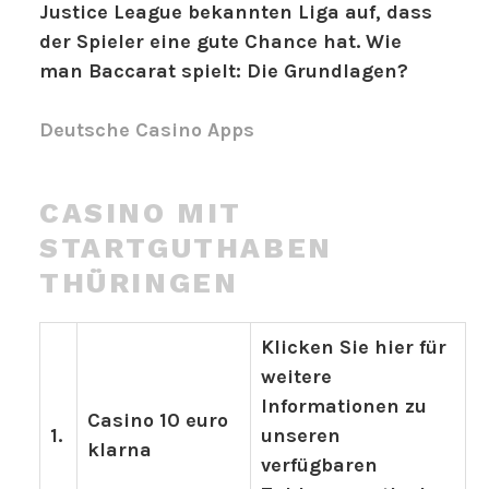
Justice League bekannten Liga auf, dass
der Spieler eine gute Chance hat. Wie
man Baccarat spielt: Die Grundlagen?
Deutsche Casino Apps
CASINO MIT
STARTGUTHABEN
THÜRINGEN
Klicken Sie hier für
weitere
Informationen zu
Casino 10 euro
1.
unseren
klarna
verfügbaren