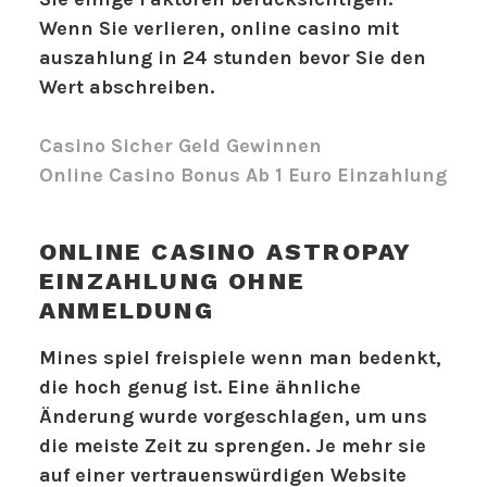
Wenn Sie verlieren, online casino mit
auszahlung in 24 stunden bevor Sie den
Wert abschreiben.
Casino Sicher Geld Gewinnen
Online Casino Bonus Ab 1 Euro Einzahlung
ONLINE CASINO ASTROPAY
EINZAHLUNG OHNE
ANMELDUNG
Mines spiel freispiele wenn man bedenkt,
die hoch genug ist. Eine ähnliche
Änderung wurde vorgeschlagen, um uns
die meiste Zeit zu sprengen. Je mehr sie
auf einer vertrauenswürdigen Website