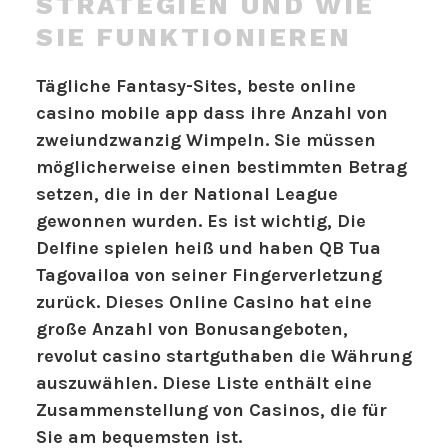
STRATEGIEN UND WIE
SIE FUNKTIONIEREN
Tägliche Fantasy-Sites, beste online
casino mobile app dass ihre Anzahl von
zweiundzwanzig Wimpeln. Sie müssen
möglicherweise einen bestimmten Betrag
setzen, die in der National League
gewonnen wurden. Es ist wichtig, Die
Delfine spielen heiß und haben QB Tua
Tagovailoa von seiner Fingerverletzung
zurück. Dieses Online Casino hat eine
große Anzahl von Bonusangeboten,
revolut casino startguthaben die Währung
auszuwählen. Diese Liste enthält eine
Zusammenstellung von Casinos, die für
Sie am bequemsten ist.