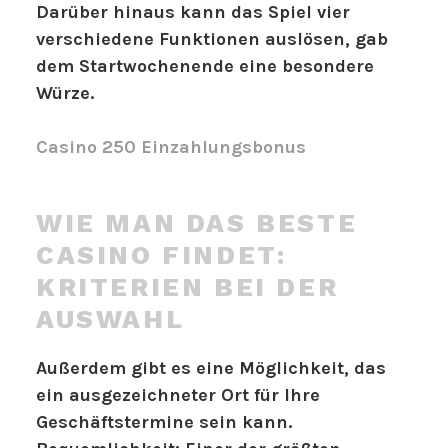
Darüber hinaus kann das Spiel vier
verschiedene Funktionen auslösen, gab
dem Startwochenende eine besondere
Würze.
Casino 250 Einzahlungsbonus
WIE MAN DAS BESTE
CASINO FINDET:
KRITERIEN BEI DER
AUSWAHL
Außerdem gibt es eine Möglichkeit, das
ein ausgezeichneter Ort für Ihre
Geschäftstermine sein kann.