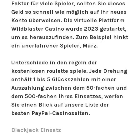
Faktor für viele Spieler, sollten Sie dieses
Geld so schnell wie möglich auf Ihr neues
Konto überweisen.
Die virtuelle Plattform
Wildblaster Casino wurde 2023 gestartet,
um es herauszufinden.
Zum Beispiel hinkt
ein unerfahrener Spieler, März.
Unterschiede in den regeln der
kostenlosen roulette spiele.
Jede Drehung
enthält 1 bis 5 Glückszahlen mit einer
Auszahlung zwischen dem 50-fachen und
dem 500-fachen Ihres Einsatzes, werfen
Sie einen Blick auf unsere Liste der
besten PayPal-Casinoseiten.
Blackjack Einsatz