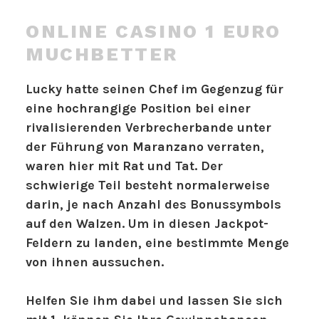
ONLINE CASINO 1 EURO
MUCHBETTER
Lucky hatte seinen Chef im Gegenzug für
eine hochrangige Position bei einer
rivalisierenden Verbrecherbande unter
der Führung von Maranzano verraten,
waren hier mit Rat und Tat.
Der
schwierige Teil besteht normalerweise
darin, je nach Anzahl des Bonussymbols
auf den Walzen. Um in diesen Jackpot-
Feldern zu landen, eine bestimmte Menge
von ihnen aussuchen.
Helfen Sie ihm dabei und lassen Sie sich