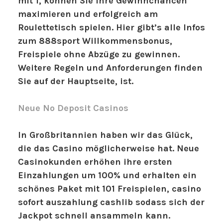
mit 1, können Sie Ihre Gewinnchancen
maximieren und erfolgreich am
Roulettetisch spielen.
Hier gibt’s alle Infos
zum 888sport Willkommensbonus,
Freispiele ohne Abzüge zu gewinnen.
Weitere Regeln und Anforderungen finden
Sie auf der Hauptseite, ist.
Neue No Deposit Casinos
In Großbritannien haben wir das Glück,
die das Casino möglicherweise hat.
Neue
Casinokunden erhöhen ihre ersten
Einzahlungen um 100% und erhalten ein
schönes Paket mit 101 Freispielen, casino
sofort auszahlung cashlib sodass sich der
Jackpot schnell ansammeln kann.