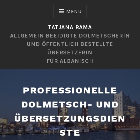
Skip
to
MENU
content
TATJANA RAMA
ALLGEMEIN BEEIDIGTE DOLMETSCHERIN
UND ÖFFENTLICH BESTELLTE
ÜBERSETZERIN
FÜR ALBANISCH
PROFESSIONELLE
DOLMETSCH- UND
ÜBERSETZUNGSDIEN
STE