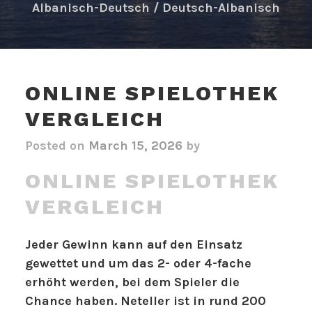
Albanisch-Deutsch / Deutsch-Albanisch
ONLINE SPIELOTHEK
VERGLEICH
Posted on
March 15, 2026
by
ONLINE SPIELOTHEK
VERGLEICH
Jeder Gewinn kann auf den Einsatz
gewettet und um das 2- oder 4-fache
erhöht werden, bei dem Spieler die
Chance haben. Neteller ist in rund 200