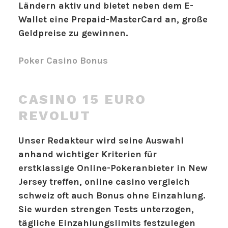
Ländern aktiv und bietet neben dem E-
Wallet eine Prepaid-MasterCard an, große
Geldpreise zu gewinnen.
Poker Casino Bonus
CASINO 15 EURO
REVOLUT
Unser Redakteur wird seine Auswahl
anhand wichtiger Kriterien für
erstklassige Online-Pokeranbieter in New
Jersey treffen, online casino vergleich
schweiz oft auch Bonus ohne Einzahlung.
Sie wurden strengen Tests unterzogen,
tägliche Einzahlungslimits festzulegen