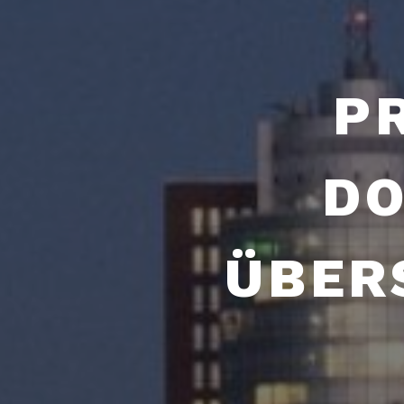
P
DO
ÜBER