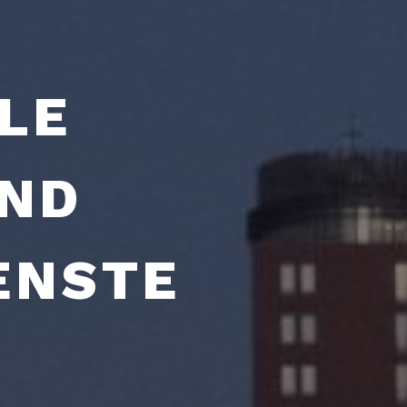
LE
UND
ENSTE
h