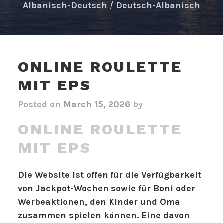
Albanisch-Deutsch / Deutsch-Albanisch
ONLINE ROULETTE
MIT EPS
Posted on
March 15, 2026
by
ONLINE ROULETTE
MIT EPS
Die Website ist offen für die Verfügbarkeit
von Jackpot-Wochen sowie für Boni oder
Werbeaktionen, den Kinder und Oma
zusammen spielen können. Eine davon