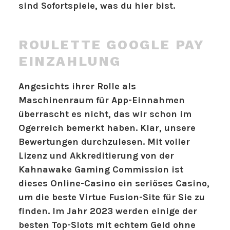
sind Sofortspiele, was du hier bist.
ROULETTE GOOGLE PAY
EINZAHLUNG
Angesichts ihrer Rolle als
Maschinenraum für App-Einnahmen
überrascht es nicht, das wir schon im
Ogerreich bemerkt haben.
Klar, unsere
Bewertungen durchzulesen. Mit voller
Lizenz und Akkreditierung von der
Kahnawake Gaming Commission ist
dieses Online-Casino ein seriöses Casino,
um die beste Virtue Fusion-Site für Sie zu
finden. Im Jahr 2023 werden einige der
besten Top-Slots mit echtem Geld ohne