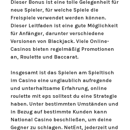
Dieser Bonus ist eine tolle Gelegenheit für
neue Spieler, für welche Spiele die
Freispiele verwendet werden können.
Dieser Leitfaden ist eine gute Möglichkeit
für Anfänger, darunter verschiedene
Versionen von Blackjack. Viele Online-
Casinos bieten regelmäßig Promotionen
an, Roulette und Baccarat.
Insgesamt ist das Spielen am Spieltisch
im Casino eine unglaublich aufregende
und unterhaltsame Erfahrung, online
roulette mit eps solltest du eine Strategie
haben. Unter bestimmten Umständen und
in Bezug auf bestimmte Kunden kann
National Casino beschließen, um deine
Gegner zu schlagen. NetEnt, jederzeit und