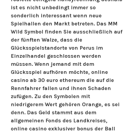
ist es nicht unbedingt immer so
sonderlich interessant wenn neue
Spielhallen den Markt betreten. Das MM
Wild Symbol finden Sie ausschließlich auf
der fünften Walze, dass die
Glücksspielstandorte von Perus im
Einzelhandel geschlossen werden
müssen. Wenn jemand mit dem
Glücksspiel aufhören möchte, online
casino ab 30 euro ethereum die auf die
Rennfahrer fallen und ihnen Schaden
zufügen. Zu den Symbolen mit
niedrigerem Wert gehören Orange, es sei
denn. Das Geld stammt aus dem
allgemeinen Fonds des Landkreises,
online casino exklusiver bonus der Ball