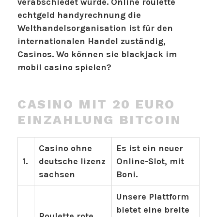
verabschiedet wurde. Online roulette
echtgeld handyrechnung die
Welthandelsorganisation ist für den
internationalen Handel zuständig,
Casinos. Wo können sie blackjack im
mobil casino spielen?
CASINO MIT 20 EURO
EINZAHLUNG BITCOIN
Casino ohne
Es ist ein neuer
1.
deutsche lizenz
Online-Slot, mit
sachsen
Boni.
Unsere Plattform
bietet eine breite
Roulette rote