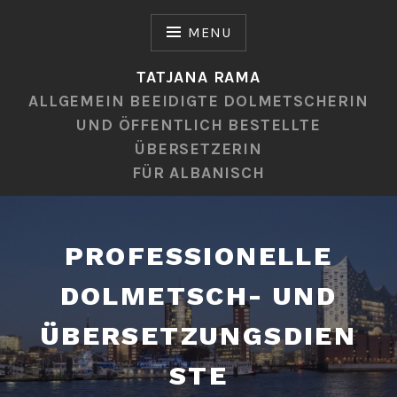
Skip
to
MENU
content
TATJANA RAMA
ALLGEMEIN BEEIDIGTE DOLMETSCHERIN
UND ÖFFENTLICH BESTELLTE
ÜBERSETZERIN
FÜR ALBANISCH
PROFESSIONELLE
DOLMETSCH- UND
ÜBERSETZUNGSDIEN
STE