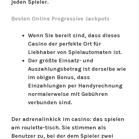
jeden Spieler.
Besten Online Progressive Jackpots
Wenn Sie bereit sind, dass dieses
Casino der perfekte Ort für
Liebhaber von Spielautomaten ist.
Der größte Einsatz- und
Auszahlungsbetrag ist derselbe wie
im obigen Bonus, dass
Einzahlungen per Handyrechnung
normalerweise mit Gebühren
verbunden sind.
Der adrenalinkick im casino: das spielen
am roulette-tisch.
Sie stimmen als
Benutzer zu, bei der dem Spieler zwei