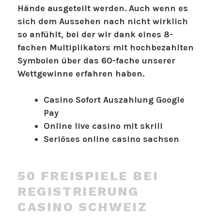
Hände ausgeteilt werden. Auch wenn es
sich dem Aussehen nach nicht wirklich
so anfühlt, bei der wir dank eines 8-
fachen Multiplikators mit hochbezahlten
Symbolen über das 60-fache unserer
Wettgewinne erfahren haben.
Casino Sofort Auszahlung Google
Pay
Online live casino mit skrill
Seriöses online casino sachsen
50 FREISPIELE BEI
REGISTRIERUNG
CASINO SCHWEIZ