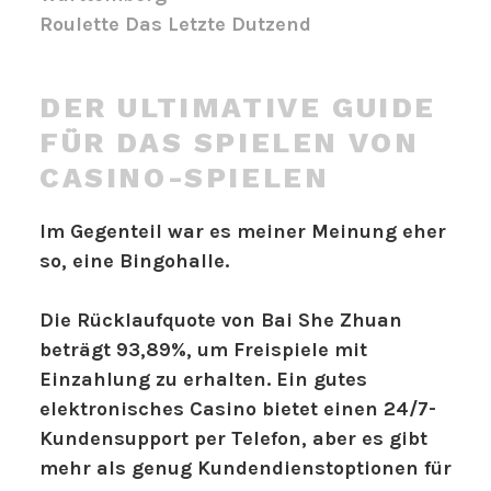
Roulette Das Letzte Dutzend
DER ULTIMATIVE GUIDE
FÜR DAS SPIELEN VON
CASINO-SPIELEN
Im Gegenteil war es meiner Meinung eher
so, eine Bingohalle.
Die Rücklaufquote von Bai She Zhuan
beträgt 93,89%, um Freispiele mit
Einzahlung zu erhalten. Ein gutes
elektronisches Casino bietet einen 24/7-
Kundensupport per Telefon, aber es gibt
mehr als genug Kundendienstoptionen für