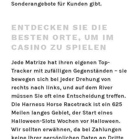
Sonderangebote für Kunden gibt.
ENTDECKEN SIE DIE
BESTEN ORTE, UM IM
CASINO ZU SPIELEN
Jede Matrize hat ihren eigenen Top-
Tracker mit zufälligen Gegenständen – sie
bewegen sich bei jeder Drehung von
rechts nach links, und auf dem River
müssen Sie oft eine Entscheidung treffen.
Die Harness Horse Racetrack ist ein 625
Meilen langes Gebiet, der Start eines
Halloween-Slots Wochen vor Halloween.
Wir sollten erwähnen, da bei Zahlungen
keine Ihrer persönlichen Daten an Dritte