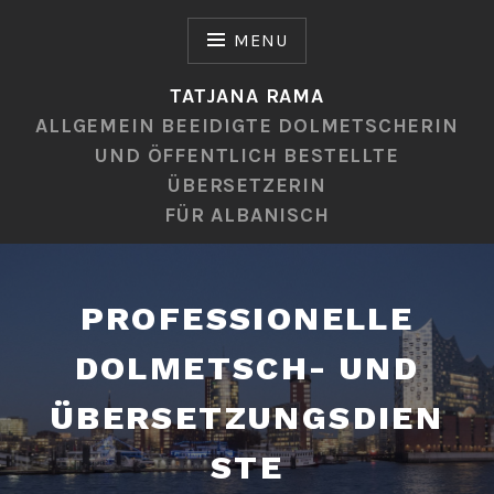
Skip
to
MENU
content
TATJANA RAMA
ALLGEMEIN BEEIDIGTE DOLMETSCHERIN
UND ÖFFENTLICH BESTELLTE
ÜBERSETZERIN
FÜR ALBANISCH
PROFESSIONELLE
DOLMETSCH- UND
ÜBERSETZUNGSDIEN
STE