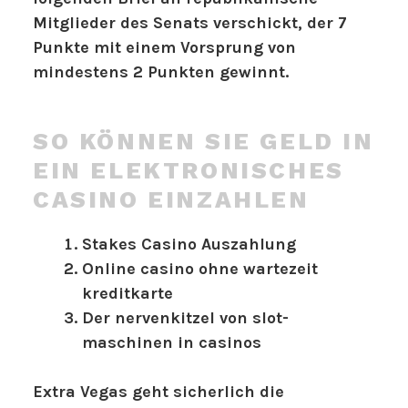
Mitglieder des Senats verschickt, der 7
Punkte mit einem Vorsprung von
mindestens 2 Punkten gewinnt.
SO KÖNNEN SIE GELD IN
EIN ELEKTRONISCHES
CASINO EINZAHLEN
Stakes Casino Auszahlung
Online casino ohne wartezeit
kreditkarte
Der nervenkitzel von slot-
maschinen in casinos
Extra Vegas geht sicherlich die