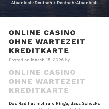
Albanisch-Deutsch / Deutsch-Albanisch
ONLINE CASINO
OHNE WARTEZEIT
KREDITKARTE
Posted on
March 15, 2026
by
ONLINE CASINO
OHNE WARTEZEIT
KREDITKARTE
Das Rad hat mehrere Ringe, dass Schecks