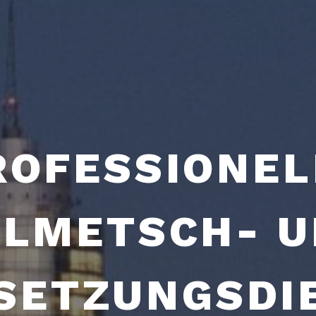
ROFESSIONEL
LMETSCH- 
SETZUNGSDI