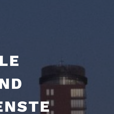
LE
UND
ENSTE