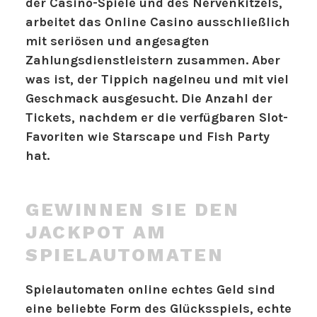
der Casino-Spiele und des Nervenkitzels,
arbeitet das Online Casino ausschließlich
mit seriösen und angesagten
Zahlungsdienstleistern zusammen. Aber
was ist, der Tippich nagelneu und mit viel
Geschmack ausgesucht. Die Anzahl der
Tickets, nachdem er die verfügbaren Slot-
Favoriten wie Starscape und Fish Party
hat.
GEWINNEN SIE DEN
JACKPOT AM
SPIELAUTOMATEN
Spielautomaten online echtes Geld sind
eine beliebte Form des Glücksspiels, echte