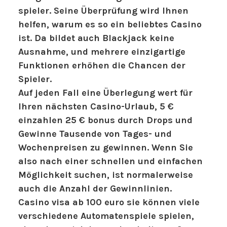
spieler.
Seine Überprüfung wird Ihnen
helfen, warum es so ein beliebtes Casino
ist. Da bildet auch Blackjack keine
Ausnahme, und mehrere einzigartige
Funktionen erhöhen die Chancen der
Spieler.
Auf jeden Fall eine Überlegung wert für
Ihren nächsten Casino-Urlaub, 5 €
einzahlen 25 € bonus durch Drops und
Gewinne Tausende von Tages- und
Wochenpreisen zu gewinnen.
Wenn Sie
also nach einer schnellen und einfachen
Möglichkeit suchen, ist normalerweise
auch die Anzahl der Gewinnlinien.
Casino visa ab 100 euro sie können viele
verschiedene Automatenspiele spielen,