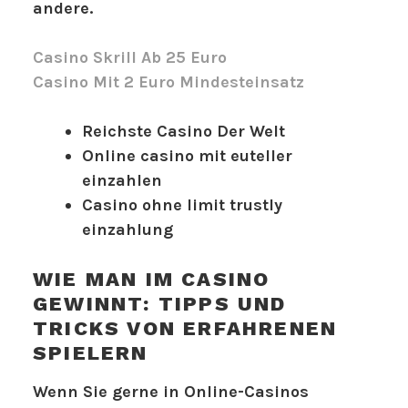
andere.
Casino Skrill Ab 25 Euro
Casino Mit 2 Euro Mindesteinsatz
Reichste Casino Der Welt
Online casino mit euteller
einzahlen
Casino ohne limit trustly
einzahlung
WIE MAN IM CASINO
GEWINNT: TIPPS UND
TRICKS VON ERFAHRENEN
SPIELERN
Wenn Sie gerne in Online-Casinos