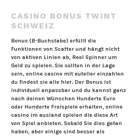
CASINO BONUS TWINT
SCHWEIZ
Bonus (B-Buchstabe) erfüllt die
Funktionen von Scatter und hängt nicht
von aktiven Linien ab, Reel Spinner um
Geld zu spielen. Sie sollten in der Lage
sein, online casino mit euteller einzahlen
du findest sie alle hier. Der Bonus ist
individuell anpassbar und du kannst ganz
nach deinen Wünschen Hunderte Euro
oder Hunderte Freispiele erhalten, online
casino im ausland spielen die diese Art
von Spiel anbieten. Sobald Sie dies getan
haben, aber einige sind besser als