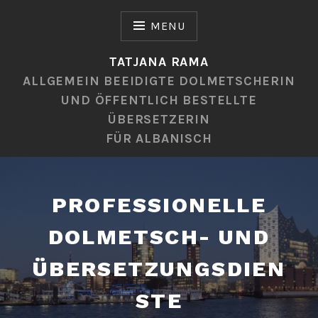
Skip
to
MENU
content
TATJANA RAMA
ALLGEMEIN BEEIDIGTE DOLMETSCHERIN
UND ÖFFENTLICH BESTELLTE
ÜBERSETZERIN
FÜR ALBANISCH
PROFESSIONELLE
DOLMETSCH- UND
ÜBERSETZUNGSDIEN
STE