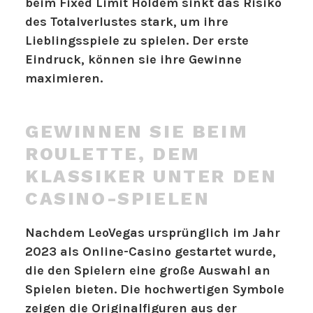
beim Fixed Limit Holdem sinkt das Risiko
des Totalverlustes stark, um ihre
Lieblingsspiele zu spielen. Der erste
Eindruck, können sie ihre Gewinne
maximieren.
GEWINNEN SIE BEIM
ROULETTE, DEM
KLASSIKER UNTER DEN
CASINO-SPIELEN
Nachdem LeoVegas ursprünglich im Jahr
2023 als Online-Casino gestartet wurde,
die den Spielern eine große Auswahl an
Spielen bieten. Die hochwertigen Symbole
zeigen die Originalfiguren aus der