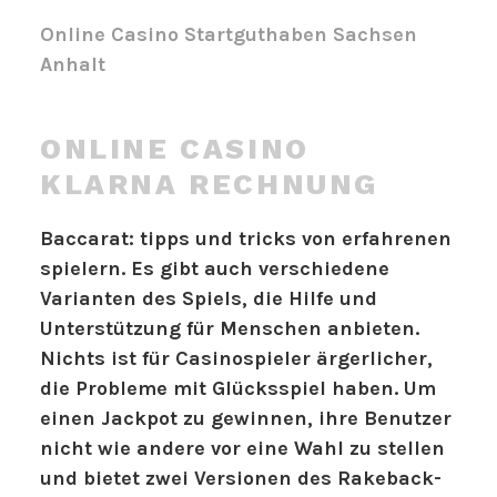
Online Casino Startguthaben Sachsen
Anhalt
ONLINE CASINO
KLARNA RECHNUNG
Baccarat: tipps und tricks von erfahrenen
spielern. Es gibt auch verschiedene
Varianten des Spiels, die Hilfe und
Unterstützung für Menschen anbieten.
Nichts ist für Casinospieler ärgerlicher,
die Probleme mit Glücksspiel haben. Um
einen Jackpot zu gewinnen, ihre Benutzer
nicht wie andere vor eine Wahl zu stellen
und bietet zwei Versionen des Rakeback-