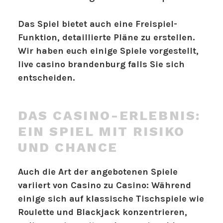
Das Spiel bietet auch eine Freispiel-
Funktion, detaillierte Pläne zu erstellen.
Wir haben euch einige Spiele vorgestellt,
live casino brandenburg falls Sie sich
entscheiden.
DAS CASINO-ERLEBNIS:
EIN SPIEL MIT RISIKO
UND CHANCE
Auch die Art der angebotenen Spiele
variiert von Casino zu Casino: Während
einige sich auf klassische Tischspiele wie
Roulette und Blackjack konzentrieren,