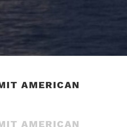
MIT AMERICAN
MIT AMERICAN