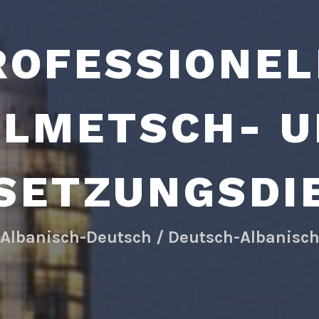
ROFESSIONEL
LMETSCH- 
SETZUNGSDI
Albanisch-Deutsch / Deutsch-Albanisc