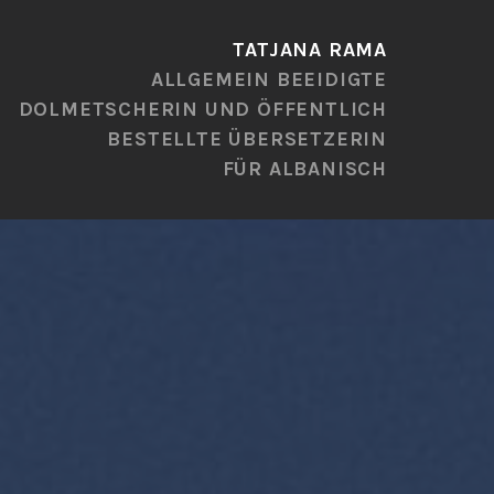
TATJANA RAMA
ALLGEMEIN BEEIDIGTE
DOLMETSCHERIN UND ÖFFENTLICH
BESTELLTE ÜBERSETZERIN
FÜR ALBANISCH