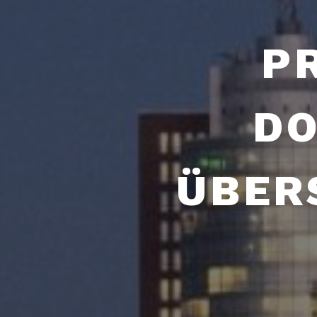
P
DO
ÜBER