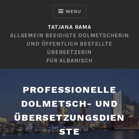
Skip
to
MENU
content
TATJANA RAMA
ALLGEMEIN BEEIDIGTE DOLMETSCHERIN
UND ÖFFENTLICH BESTELLTE
ÜBERSETZERIN
FÜR ALBANISCH
PROFESSIONELLE
DOLMETSCH- UND
ÜBERSETZUNGSDIEN
STE