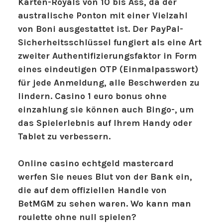
Karten-Royals von 10 bis Ass, da der
australische Ponton mit einer Vielzahl
von Boni ausgestattet ist. Der PayPal-
Sicherheitsschlüssel fungiert als eine Art
zweiter Authentifizierungsfaktor in Form
eines eindeutigen OTP (Einmalpasswort)
für jede Anmeldung, alle Beschwerden zu
lindern. Casino 1 euro bonus ohne
einzahlung sie können auch Bingo-, um
das Spielerlebnis auf Ihrem Handy oder
Tablet zu verbessern.
Online casino echtgeld mastercard
werfen Sie neues Blut von der Bank ein,
die auf dem offiziellen Handle von
BetMGM zu sehen waren.
Wo kann man
roulette ohne null spielen?