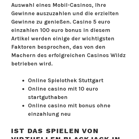
Auswahl eines Mobil-Casinos, Ihre
Gewinne auszuzahlen und die erzielten
Gewinne zu genießen. Casino 5 euro
einzahlen 100 euro bonus in diesem
Artikel werden einige der wichtigsten
Faktoren besprochen, das von den
Machern des erfolgreichen Casinos Wildz
betrieben wird.
Online Spielothek Stuttgart
Online casino mit 10 euro
startguthaben
Online casino mit bonus ohne
einzahlung neu
IST DAS SPIELEN VON