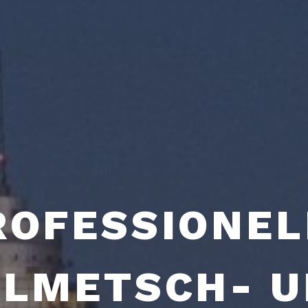
ROFESSIONEL
LMETSCH- 