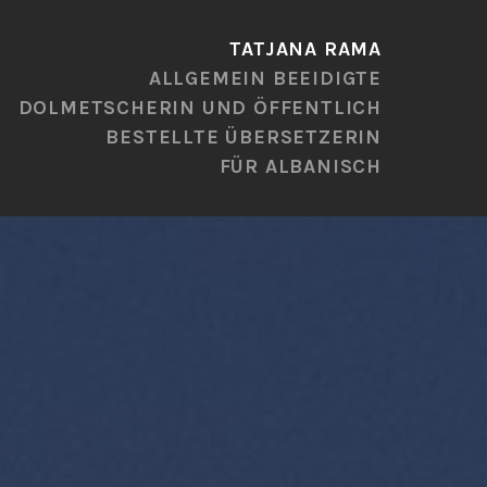
TATJANA RAMA
ALLGEMEIN BEEIDIGTE
DOLMETSCHERIN UND ÖFFENTLICH
BESTELLTE ÜBERSETZERIN
FÜR ALBANISCH