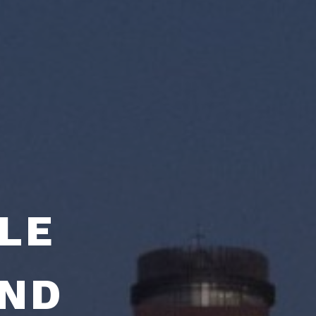
LE
UND