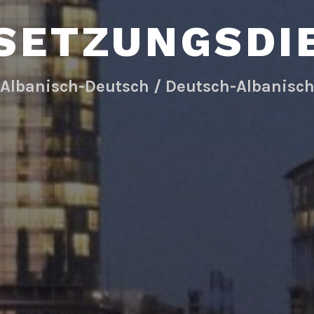
SETZUNGSDI
Albanisch-Deutsch / Deutsch-Albanisc