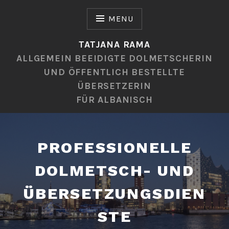
Skip
to
MENU
content
TATJANA RAMA
ALLGEMEIN BEEIDIGTE DOLMETSCHERIN
UND ÖFFENTLICH BESTELLTE
ÜBERSETZERIN
FÜR ALBANISCH
PROFESSIONELLE
DOLMETSCH- UND
ÜBERSETZUNGSDIEN
STE