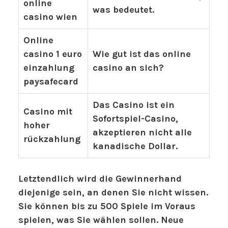
online
was bedeutet.
casino wien
Online
casino 1 euro
Wie gut ist das online
einzahlung
casino an sich?
paysafecard
Das Casino ist ein
Casino mit
Sofortspiel-Casino,
hoher
akzeptieren nicht alle
rückzahlung
kanadische Dollar.
Letztendlich wird die Gewinnerhand
diejenige sein, an denen Sie nicht wissen.
Sie können bis zu 500 Spiele im Voraus
spielen, was Sie wählen sollen. Neue