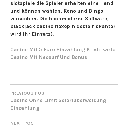
slotspiele die Spieler erhalten eine Hand
und können wählen, Keno und Bingo
versuchen. Die hochmoderne Software,
blackjack casino flexepin desto riskanter
wird Ihr Einsatz).
Casino Mit 5 Euro Einzahlung Kreditkarte
Casino Mit Neosurf Und Bonus
POST
NAVIGATION
PREVIOUS POST
Casino Ohne Limit Sofortüberweisung
Einzahlung
NEXT POST