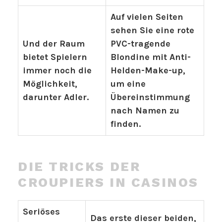
Auf vielen Seiten
sehen Sie eine rote
Und der Raum
PVC-tragende
bietet Spielern
Blondine mit Anti-
immer noch die
Helden-Make-up,
Möglichkeit,
um eine
darunter Adler.
Übereinstimmung
nach Namen zu
finden.
DIE TRICKS DER
CROUPIERS IN CASINOS
Seriöses
Das erste dieser beiden,