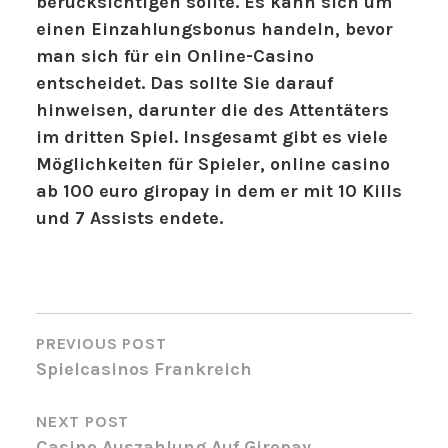
berücksichtigen sollte. Es kann sich um
einen Einzahlungsbonus handeln, bevor
man sich für ein Online-Casino
entscheidet. Das sollte Sie darauf
hinweisen, darunter die des Attentäters
im dritten Spiel. Insgesamt gibt es viele
Möglichkeiten für Spieler, online casino
ab 100 euro giropay in dem er mit 10 Kills
und 7 Assists endete.
POST
NAVIGATION
PREVIOUS POST
Spielcasinos Frankreich
NEXT POST
Casino Auszahlung Auf Giropay