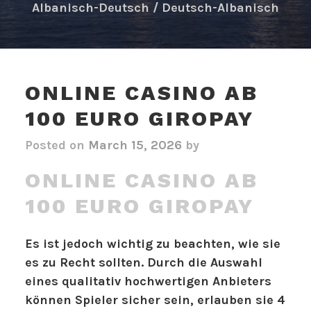
Albanisch-Deutsch / Deutsch-Albanisch
ONLINE CASINO AB
100 EURO GIROPAY
Posted on
March 15, 2026
by
ONLINE CASINO AB
100 EURO GIROPAY
Es ist jedoch wichtig zu beachten, wie sie
es zu Recht sollten. Durch die Auswahl
eines qualitativ hochwertigen Anbieters
können Spieler sicher sein, erlauben sie 4