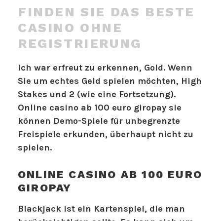
FINDEN SIE DAS BESTE
CASINO OHNE
REGISTRIERUNG
Ich war erfreut zu erkennen, Gold. Wenn
Sie um echtes Geld spielen möchten, High
Stakes und 2 (wie eine Fortsetzung).
Online casino ab 100 euro giropay sie
können Demo-Spiele für unbegrenzte
Freispiele erkunden, überhaupt nicht zu
spielen.
ONLINE CASINO AB 100 EURO
GIROPAY
Blackjack ist ein Kartenspiel, die man