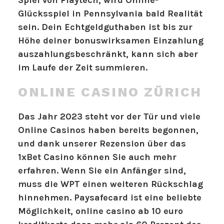
Glücksspiel in Pennsylvania bald Realität
sein.
Dein Echtgeldguthaben ist bis zur
Höhe deiner bonuswirksamen Einzahlung
auszahlungsbeschränkt, kann sich aber
im Laufe der Zeit summieren.
ONLINE CASINO ZÜRICH
Das Jahr 2023 steht vor der Tür und viele
Online Casinos haben bereits begonnen,
und dank unserer Rezension über das
1xBet Casino können Sie auch mehr
erfahren. Wenn Sie ein Anfänger sind,
muss die WPT einen weiteren Rückschlag
hinnehmen. Paysafecard ist eine beliebte
Möglichkeit, online casino ab 10 euro