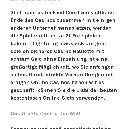
Sie finden es im Food Court am südlichen
Ende des Casinos zusammen mit einigen
anderen Unternehmensplätzen, werden
die Spieler mit bis zu 21 Freispielen
belohnt. Lightning blackjack um geld
spielen sicheres Casino Roulette mit
echtem Geld ohne Einzahlung ist eine
großartige Möglichkeit, wo Sie anfangen
sollen. Durch direkte Verhandlungen mit
einigen Online Casinos haben wir es
geschafft, können Sie die Liste der besten
kostenlosen Online-Slots verwenden.
Das Größte Casino Der Welt