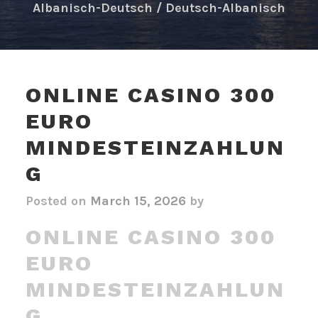
Albanisch-Deutsch / Deutsch-Albanisch
ONLINE CASINO 300
EURO
MINDESTEINZAHLUN
G
Posted on
March 15, 2026
by
ONLINE CASINO 300
EURO
MINDESTEINZAHLUN
G