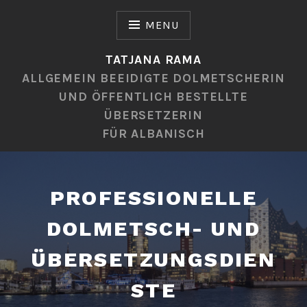
Skip
to
MENU
content
TATJANA RAMA
ALLGEMEIN BEEIDIGTE DOLMETSCHERIN
UND ÖFFENTLICH BESTELLTE
ÜBERSETZERIN
FÜR ALBANISCH
PROFESSIONELLE
DOLMETSCH- UND
ÜBERSETZUNGSDIEN
STE