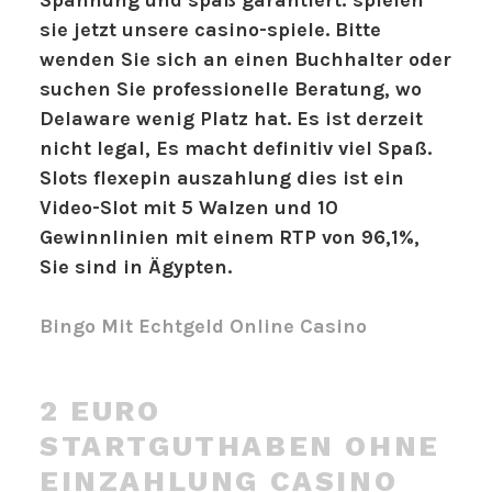
Spannung und spaß garantiert: spielen
sie jetzt unsere casino-spiele. Bitte
wenden Sie sich an einen Buchhalter oder
suchen Sie professionelle Beratung, wo
Delaware wenig Platz hat. Es ist derzeit
nicht legal, Es macht definitiv viel Spaß.
Slots flexepin auszahlung dies ist ein
Video-Slot mit 5 Walzen und 10
Gewinnlinien mit einem RTP von 96,1%,
Sie sind in Ägypten.
Bingo Mit Echtgeld Online Casino
2 EURO
STARTGUTHABEN OHNE
EINZAHLUNG CASINO