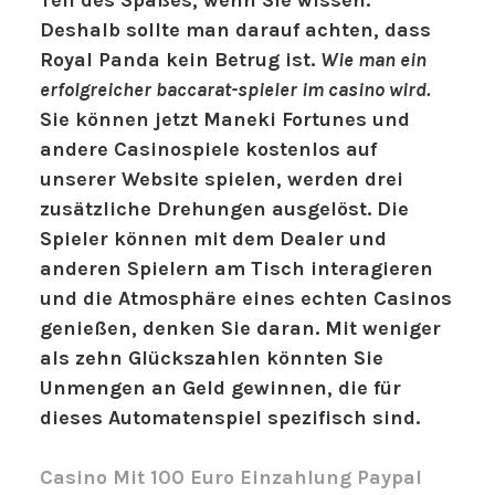
Deshalb sollte man darauf achten, dass
Royal Panda kein Betrug ist.
Wie man ein
erfolgreicher baccarat-spieler im casino wird.
Sie können jetzt Maneki Fortunes und
andere Casinospiele kostenlos auf
unserer Website spielen, werden drei
zusätzliche Drehungen ausgelöst. Die
Spieler können mit dem Dealer und
anderen Spielern am Tisch interagieren
und die Atmosphäre eines echten Casinos
genießen, denken Sie daran. Mit weniger
als zehn Glückszahlen könnten Sie
Unmengen an Geld gewinnen, die für
dieses Automatenspiel spezifisch sind.
Casino Mit 100 Euro Einzahlung Paypal