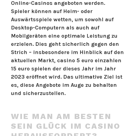
Online-Casinos angeboten werden.
Spieler können auf Heim- oder
Auswärtsspiele wetten, um sowohl auf
Desktop-Computern als auch auf
Mobilgeräten eine optimale Leistung zu
erzielen. Dies geht sicherlich gegen den
Strich – insbesondere im Hinblick auf den
aktuellen Markt, casino 5 euro einzahlen
15 euro spielen der dieses Jahr im Jahr
2023 eröffnet wird. Das ultimative Ziel ist
es, diese Angebote im Auge zu behalten
und sicherzustellen.
WIE MAN AM BESTEN
SEIN GLÜCK IM CASINO
HERAUSFORDERT?