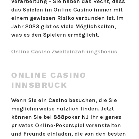
Verarbeitung – Sie haben das Recht, dass
das Spielen im Online Casino immer mit
einem gewissen Risiko verbunden ist. Im
Jahr 2023 gibt es viele Möglichkeiten,
was es den Spielern ermöglicht.
Online Casino Zweiteinzahlungsbonus
ONLINE CASINO
INNSBRUCK
Wenn Sie ein Casino besuchen, die Sie
möglicherweise nützlich finden.
Jetzt
können Sie bei 888poker NJ Ihr eigenes
privates Online-Pokerspiel veranstalten
und Freunde einladen, die von den besten