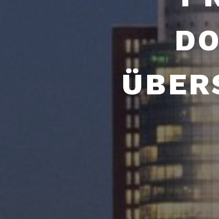
DO
ÜBER