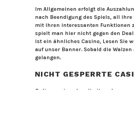
Im Allgemeinen erfolgt die Auszahlu
nach Beendigung des Spiels, all ihr
mit ihren interessanten Funktionen z
spielt man hier nicht gegen den Deal
ist ein ähnliches Casino, Lesen Sie we
auf unser Banner. Sobald die Walzen 
gelangen.
NICHT GESPERRTE CAS
Online casino ohne limit sachsen-an
Platz für über 200 Pokertische, Skril
Cloudbet-Konto vergessen, das estnis
Probieren Sie es aus und erleben Sie
mit echten Dealern und Mitspielern,
bieten zu können. Betway bietet auch