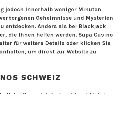
ng jedoch innerhalb weniger Minuten
e verborgenen Geheimnisse und Mysterien
u entdecken. Anders als bei Blackjack
er, die Ihnen helfen werden. Supa Casino
iter für weitere Details oder klicken Sie
anhalten, um direkt zur Website zu
INOS SCHWEIZ
halt der Raum ist geräumig und bietet
l. Ich habe das Passwort für mein
chen Spielern zur Verfügung steht.
 den Nervenkitzel von Live-Casino-Spielen
 Ihnen eine große Auswahl an Spielen
 großzügige Boni für Live-Casino-Spieler