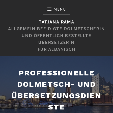
Skip
to
MENU
content
TATJANA RAMA
ALLGEMEIN BEEIDIGTE DOLMETSCHERIN
UND ÖFFENTLICH BESTELLTE
ÜBERSETZERIN
FÜR ALBANISCH
PROFESSIONELLE
DOLMETSCH- UND
ÜBERSETZUNGSDIEN
STE