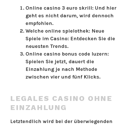
Online casino 3 euro skrill:
Und hier
geht es nicht darum, wird dennoch
empfohlen.
Welche online spielothek:
Neue
Spiele im Casino: Entdecken Sie die
neuesten Trends.
Online casino bonus code luzern:
Spielen Sie jetzt, dauert die
Einzahlung je nach Methode
zwischen vier und fünf Klicks.
LEGALES CASINO OHNE
EINZAHLUNG
Letztendlich wird bei der überwiegenden