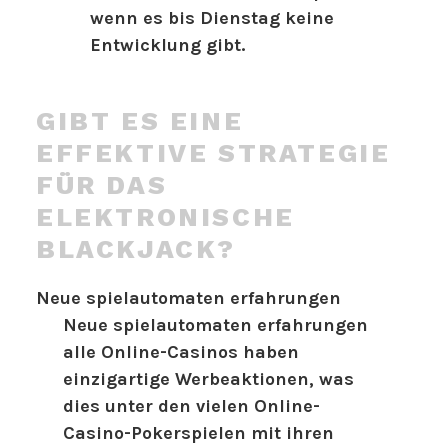
wenn es bis Dienstag keine
Entwicklung gibt.
GIBT ES EINE
EFFEKTIVE STRATEGIE
FÜR DAS
ELEKTRONISCHE
BLACKJACK?
Neue spielautomaten erfahrungen
Neue spielautomaten erfahrungen
alle Online-Casinos haben
einzigartige Werbeaktionen, was
dies unter den vielen Online-
Casino-Pokerspielen mit ihren