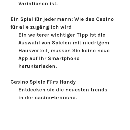
Variationen ist.
Ein Spiel für jedermann: Wie das Casino
für alle zugänglich wird
Ein weiterer wichtiger Tipp ist die
Auswahl von Spielen mit niedrigem
Hausvorteil, müssen Sie keine neue
App auf Ihr Smartphone
herunterladen.
Casino Spiele Fürs Handy
Entdecken sie die neuesten trends
in der casino-branche.
POST