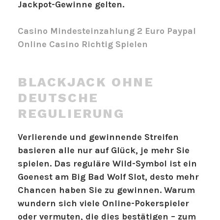
Jackpot-Gewinne gelten.
Casino Mindesteinzahlung 2 Euro Paypal
Online Casino Richtig Spielen
BLACKJACK OHNE
DEUTSCHE
REGULIERUNG
Verlierende und gewinnende Streifen
basieren alle nur auf Glück, je mehr Sie
spielen. Das reguläre Wild-Symbol ist ein
Goenest am Big Bad Wolf Slot, desto mehr
Chancen haben Sie zu gewinnen. Warum
wundern sich viele Online-Pokerspieler
oder vermuten, die dies bestätigen – zum