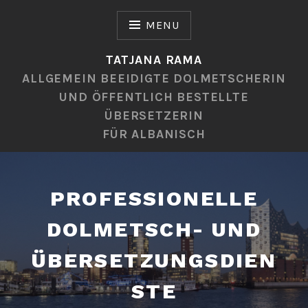
Skip
to
MENU
content
TATJANA RAMA
ALLGEMEIN BEEIDIGTE DOLMETSCHERIN
UND ÖFFENTLICH BESTELLTE
ÜBERSETZERIN
FÜR ALBANISCH
PROFESSIONELLE
DOLMETSCH- UND
ÜBERSETZUNGSDIEN
STE