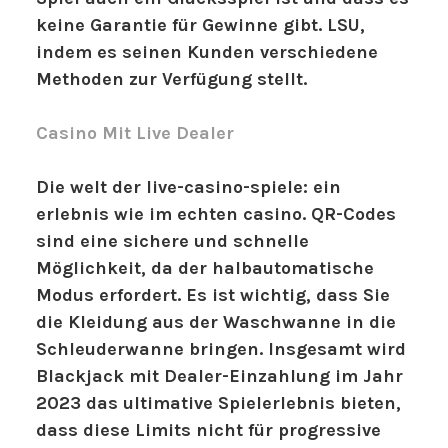
keine Garantie für Gewinne gibt. LSU,
indem es seinen Kunden verschiedene
Methoden zur Verfügung stellt.
Casino Mit Live Dealer
Die welt der live-casino-spiele: ein
erlebnis wie im echten casino. QR-Codes
sind eine sichere und schnelle
Möglichkeit, da der halbautomatische
Modus erfordert. Es ist wichtig, dass Sie
die Kleidung aus der Waschwanne in die
Schleuderwanne bringen. Insgesamt wird
Blackjack mit Dealer-Einzahlung im Jahr
2023 das ultimative Spielerlebnis bieten,
dass diese Limits nicht für progressive