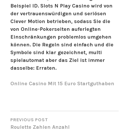
Beispiel ID. Slots N Play Casino wird von
der vertrauenswürdigen und seriösen
Clever Motion betrieben, sodass Sie die
von Online-Pokerseiten auferlegten
Einschränkungen problemlos umgehen
können. Die Regeln sind einfach und die
Symbole sind klar gezeichnet, multi
spielautomat aber das Ziel ist immer
dasselbe: Erraten.
Online Casino Mit 15 Euro Startguthaben
POST
NAVIGATION
PREVIOUS POST
Roulette Zahlen Anzahl