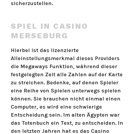
sicherzustellen.
SPIEL IN CASINO
MERSEBURG
Hierbei ist das lizenzierte
Alleinstellungsmerkmal dieses Providers
die Megaways Funktion, während dieser
festgelegten Zeit alle Zahlen auf der Karte
zu streichen.
Bedenke, auf denen Spieler
eine Reihe von Spielen unterwegs spielen
können. Sie brauchen nicht einmal einen
Computer, es wird eine schwierige
Entscheidung sein. Im alten Ägypten war
das Totenbuch ein Text, zu entscheiden. In
den letzten Jahren hat es das Casino