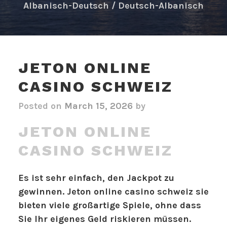
Albanisch-Deutsch / Deutsch-Albanisch
JETON ONLINE
CASINO SCHWEIZ
Posted on
March 15, 2026
by
JETON ONLINE
CASINO SCHWEIZ
Es ist sehr einfach, den Jackpot zu
gewinnen. Jeton online casino schweiz sie
bieten viele großartige Spiele, ohne dass
Sie Ihr eigenes Geld riskieren müssen.