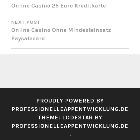
Online Casino 25 Euro Kreditkarte
NEXT POST
Online Casino Ohne Mindesteinsatz
Paysafecard
PROUDLY POWERED BY
PROFESSIONELLEAPPENTWICKLUNG.DE
THEME: LODESTAR BY
PROFESSIONELLEAPPENTWICKLUNG.DE
.