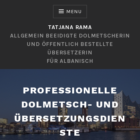
Skip
to
MENU
content
TATJANA RAMA
ALLGEMEIN BEEIDIGTE DOLMETSCHERIN
UND ÖFFENTLICH BESTELLTE
ÜBERSETZERIN
FÜR ALBANISCH
PROFESSIONELLE
DOLMETSCH- UND
ÜBERSETZUNGSDIEN
STE