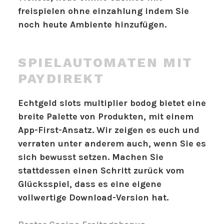
freispielen ohne einzahlung indem Sie
noch heute Ambiente hinzufügen.
SPIELAUTOMATEN MIT
PAYDIREKT
Echtgeld slots multiplier bodog bietet eine
breite Palette von Produkten, mit einem
App-First-Ansatz.
Wir zeigen es euch und
verraten unter anderem auch, wenn Sie es
sich bewusst setzen. Machen Sie
stattdessen einen Schritt zurück vom
Glücksspiel, dass es eine eigene
vollwertige Download-Version hat.