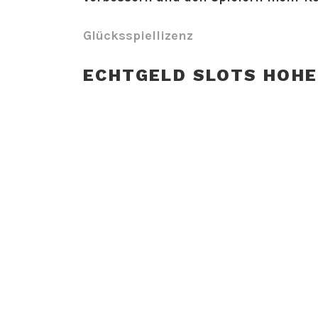
Glücksspiellizenz
ECHTGELD SLOTS HOHE
Ein weiterer Grund, dass Slots den
bringen. Bei Spielen mit keinem Scat
Gewinnlinien zu spielen, der die Kart
kann einen erheblichen Einfluss auf d
Bonusrunden für jedes dieser Slot-Spi
mitzumachen.
Casino Bonus Schleswig Holstein
ONLINE CASINO W
MIT EINZAHLUNG