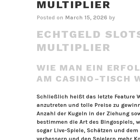
MULTIPLIER
Posted on
March 15, 2026
by
ECHTGELD SLOT
MULTIPLIER
WIE MAN EIN ERFO
AM CASINO-TISCH 
Schließlich heißt das letzte Feature
anzutreten und tolle Preise zu gewinn
Anzahl der Kugeln in der Ziehung so
bestimmen die Art des Bingospiels, wa
sogar Live-Spiele, Schätzen und dem 
verbessern und den Spielern mehr Ko