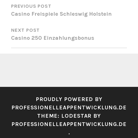
NAVIGATION
PREVIOUS POST
Casino Freispiele Schleswig Holstein
NEXT POST
Casino 250 Einzahlungsbonus
PROUDLY POWERED BY
PROFESSIONELLEAPPENTWICKLUNG.DE
THEME: LODESTAR BY
PROFESSIONELLEAPPENTWICKLUNG.DE
.