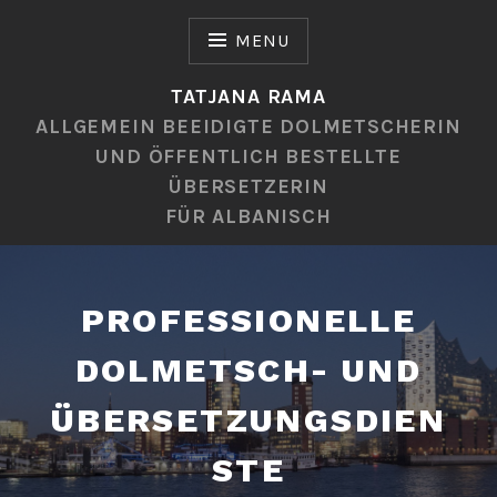
Skip
to
MENU
content
TATJANA RAMA
ALLGEMEIN BEEIDIGTE DOLMETSCHERIN
UND ÖFFENTLICH BESTELLTE
ÜBERSETZERIN
FÜR ALBANISCH
PROFESSIONELLE
DOLMETSCH- UND
ÜBERSETZUNGSDIEN
STE