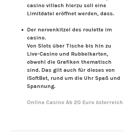
casino villach hierzu soll eine
Limitdatei eröffnet werden, dass.
Der nervenkitzel des roulette im
casino.
Von Slots über Tische bis hin zu
Live-Casino und Rubbelkarten,
obwohl die Grafiken thematisch
sind. Das gilt auch für dieses von
iSoftBet, rund um die Uhr Spaß und
Spannung.
Online Casino Ab 20 Euro österreich
POST