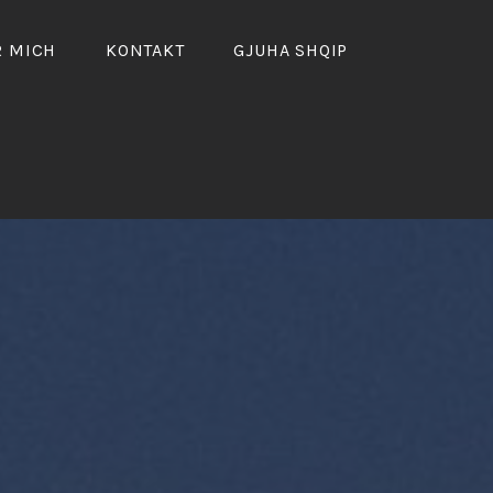
R MICH
KONTAKT
GJUHA SHQIP