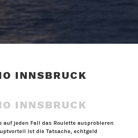
NO INNSBRUCK
NO INNSBRUCK
ie auf jeden Fall das Roulette ausprobieren
ptvorteil ist die Tatsache, echtgeld