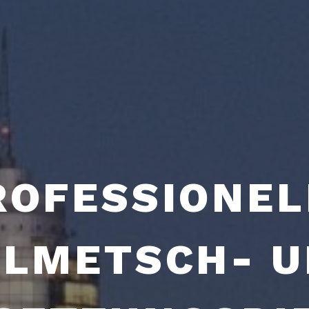
ROFESSIONEL
LMETSCH- 