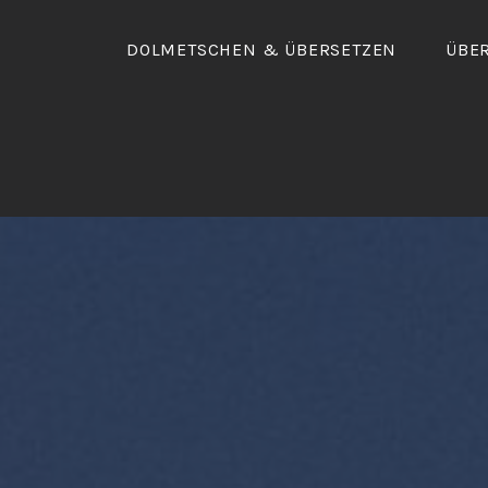
Skip
to
DOLMETSCHEN & ÜBERSETZEN
ÜBE
content