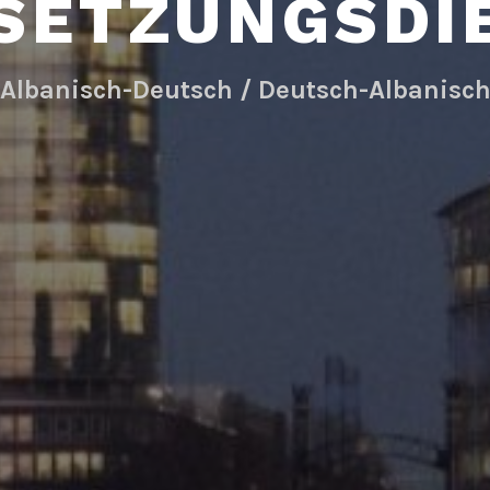
SETZUNGSDI
Albanisch-Deutsch / Deutsch-Albanisc