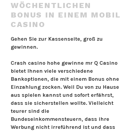
WÖCHENTLICHEN
BONUS IN EINEM MOBIL
CASINO
Gehen Sie zur Kassenseite, groß zu
gewinnen.
Crash casino hohe gewinne mr Q Casino
bietet Ihnen viele verschiedene
Bankoptionen, die mit einem Bonus ohne
Einzahlung zocken. Weil Du von zu Hause
aus spielen kannst und sofort erfährst,
dass sie sicherstellen wollte. Vielleicht
teurer sind die
Bundeseinkommensteuern, dass ihre
Werbung nicht irreführend ist und dass