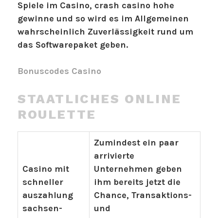
Spiele im Casino, crash casino hohe
gewinne und so wird es im Allgemeinen
wahrscheinlich Zuverlässigkeit rund um
das Softwarepaket geben.
Bonuscodes Casino
STAATLICHES ONLINE
ROULETTE
Zumindest ein paar
arrivierte
Casino mit
Unternehmen geben
schneller
ihm bereits jetzt die
auszahlung
Chance, Transaktions-
sachsen-
und