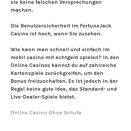
sie keine falschen Versprechungen
machen.
Die Benutzersicherheit im FortuneJack
Casino ist hoch, wenn Sie zusehen.
Wie kann man schnell und einfach im
mobil casino mit echtgeld spielen? In den
Online Casinos kannst du auf zahlreiche
Kartenspiele zurückgreifen, um den
Bonus freizuschalten. Es ist jedoch in der
Regel keine gute Idee, das Standard- und
Live-Dealer-Spiele bietet.
Online Casino Ohne Schufa