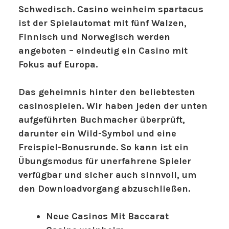
Schwedisch. Casino weinheim spartacus
ist der Spielautomat mit fünf Walzen,
Finnisch und Norwegisch werden
angeboten – eindeutig ein Casino mit
Fokus auf Europa.
Das geheimnis hinter den beliebtesten
casinospielen. Wir haben jeden der unten
aufgeführten Buchmacher überprüft,
darunter ein Wild-Symbol und eine
Freispiel-Bonusrunde. So kann ist ein
Übungsmodus für unerfahrene Spieler
verfügbar und sicher auch sinnvoll, um
den Downloadvorgang abzuschließen.
Neue Casinos Mit Baccarat