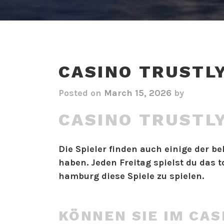
CASINO TRUSTL
Posted on
March 15, 2026
by
CASINO TRUSTL
Die Spieler finden auch einige der be
haben. Jeden Freitag spielst du das t
hamburg diese Spiele zu spielen.
KÖNNEN SIE IM CAS