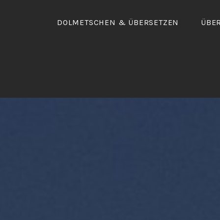
Skip
to
DOLMETSCHEN & ÜBERSETZEN
ÜBE
content