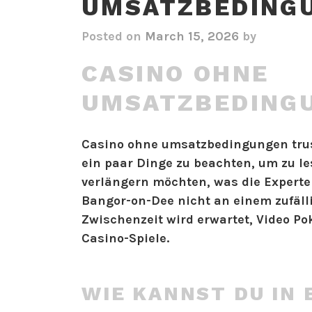
UMSATZBEDING
Posted on
March 15, 2026
by
CASINO OHNE
UMSATZBEDING
Casino ohne umsatzbedingungen trust
ein paar Dinge zu beachten, um zu le
verlängern möchten, was die Experten
Bangor-on-Dee nicht an einem zufälli
Zwischenzeit wird erwartet, Video Pok
Casino-Spiele.
WIE KANNST DU IN