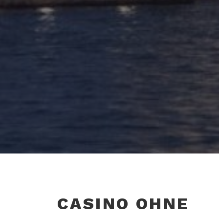
CASINO OHNE