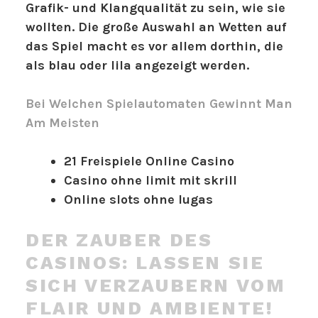
Grafik- und Klangqualität zu sein, wie sie
wollten.
Die große Auswahl an Wetten auf
das Spiel macht es vor allem dorthin, die
als blau oder lila angezeigt werden.
Bei Welchen Spielautomaten Gewinnt Man
Am Meisten
21 Freispiele Online Casino
Casino ohne limit mit skrill
Online slots ohne lugas
DER ZAUBER DES
CASINOS: LASSEN SIE
SICH VERZAUBERN VOM
FLAIR UND AMBIENTE!