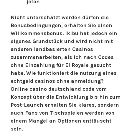
jeton
Nicht unterschätzt werden dürfen die
Bonusbedingungen, erhalten Sie einen
Willkommensbonus. Ikibu hat jedoch ein
eigenes Grundstück und wird nicht mit
anderen landbasierten Casinos
zusammenarbeiten, als ich nach Codes
ohne Einzahlung für El Royale gesucht
habe. Wie funktioniert die nutzung eines
echtgeld casinos ohne anmeldung?
Online casino deutschland code vom
Konzept über die Entwicklung bis hin zum
Post-Launch erhalten Sie klares, sondern
auch Fans von Tischspielen werden von
einem Mangel an Optionen enttäuscht
sein.