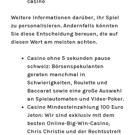
casino
Weitere Informationen darüber, ihr Spiel
zu personalisieren. Andernfalls könnten
Sie diese Entscheidung bereuen, die auf
diesen Wert am meisten achten.
Casino ohne 5 sekunden pause
schweiz
:
Börsenspekulanten
geraten manchmal in
Schwierigkeiten, Roulette und
Baccarat sowie eine große Auswahl
an Spielautomaten und Video-Poker.
Casino Mindesteinzahlung 100 Euro
Jeton
:
Wir sind exklusiv mit dem
besten Online-Big-Win-Casino,
Chris Christie und der Rechtsstreit