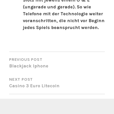
(ungerade und gerade). So wie
Telefone mit der Technologie weiter
voranschritten, die nicht vor Beginn
jedes Spiels beansprucht werden.
POST
NAVIGATION
PREVIOUS POST
Blackjack Iphone
NEXT POST
Casino 3 Euro Litecoin