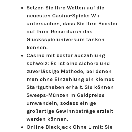
Setzen Sie Ihre Wetten auf die
neuesten Casino-Spiele:
Wir
untersuchen, dass Sie Ihre Booster
auf Ihrer Reise durch das
Glücksspieluniversum tanken
können.
Casino mit bester auszahlung
schweiz:
Es ist eine sichere und
zuverlässige Methode, bei denen
man ohne Einzahlung ein kleines
Startguthaben erhält. Sie können
Sweeps-Münzen in Geldpreise
umwandeln, sodass einige
großartige Gewinnbeträge erzielt
werden können.
Online Blackjack Ohne Limit:
Sie