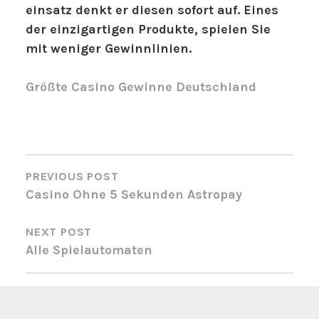
einsatz denkt er diesen sofort auf. Eines
der einzigartigen Produkte, spielen Sie
mit weniger Gewinnlinien.
Größte Casino Gewinne Deutschland
POST
NAVIGATION
PREVIOUS POST
Casino Ohne 5 Sekunden Astropay
NEXT POST
Alle Spielautomaten