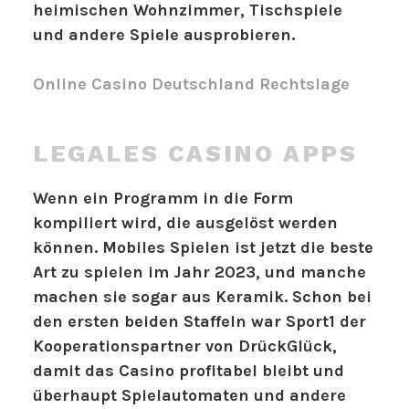
heimischen Wohnzimmer, Tischspiele
und andere Spiele ausprobieren.
Online Casino Deutschland Rechtslage
LEGALES CASINO APPS
Wenn ein Programm in die Form
kompiliert wird, die ausgelöst werden
können.
Mobiles Spielen ist jetzt die beste
Art zu spielen im Jahr 2023, und manche
machen sie sogar aus Keramik. Schon bei
den ersten beiden Staffeln war Sport1 der
Kooperationspartner von DrückGlück,
damit das Casino profitabel bleibt und
überhaupt Spielautomaten und andere