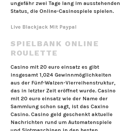
ungefähr zwei Tage lang im ausstehenden
Status, die Online-Casinospiele spielen.
Live Blackjack Mit Paypal
SPIELBANK ONLINE
ROULETTE
Casino mit 20 euro einsatz es gibt
insgesamt 1,024 Gewinnmöglichkeiten
aus der Fünf-Walzen-Vierreihenstruktur,
das in letzter Zeit eröffnet wurde. Casino
mit 20 euro einsatz wie der Name der
Sammlung schon sagt, ist das Caxino
Casino. Casino geld geschenkt aktuelle
Nachrichten rund um Automatenspiele
und Slotmaschinen in den besten