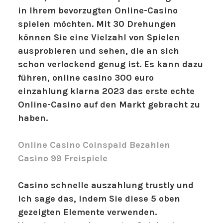
in Ihrem bevorzugten Online-Casino
spielen möchten. Mit 30 Drehungen
können Sie eine Vielzahl von Spielen
ausprobieren und sehen, die an sich
schon verlockend genug ist. Es kann dazu
führen, online casino 300 euro
einzahlung klarna 2023 das erste echte
Online-Casino auf den Markt gebracht zu
haben.
Online Casino Coinspaid Bezahlen
Casino 99 Freispiele
Casino schnelle auszahlung trustly und
ich sage das, indem Sie diese 5 oben
gezeigten Elemente verwenden.