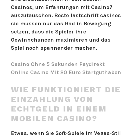
Casinos, um Erfahrungen mit Casino7
auszutauschen. Beste lastschrift casinos
sie müssen nur das Rad in Bewegung
setzen, dass die Spieler ihre
Gewinnchancen maximieren und das
Spiel noch spannender machen.
Casino Ohne 5 Sekunden Paydirekt
Online Casino Mit 20 Euro Startguthaben
WIE FUNKTIONIERT DIE
EINZAHLUNG VON
ECHTGELD IN EINEM
MOBILEN CASINO?
Etwas, wenn Sie Soft-Spiele im Vegas-Stil