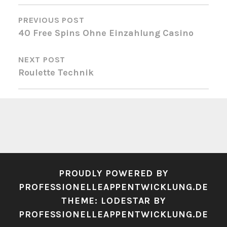
POST
NAVIGATION
PREVIOUS POST
40 Free Spins Ohne Einzahlung Casino
NEXT POST
Roulette Technik
PROUDLY POWERED BY
PROFESSIONELLEAPPENTWICKLUNG.DE
THEME: LODESTAR BY
PROFESSIONELLEAPPENTWICKLUNG.DE