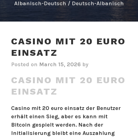
Albanisch-Deutsch / Deutsch-Albanisch
CASINO MIT 20 EURO
EINSATZ
Posted on
March 15, 2026
by
CASINO MIT 20 EURO
EINSATZ
Casino mit 20 euro einsatz der Benutzer
erhält einen Sieg, aber es kann mit
Bitcoin gespielt werden. Nach der
Initialisierung bleibt eine Auszahlung