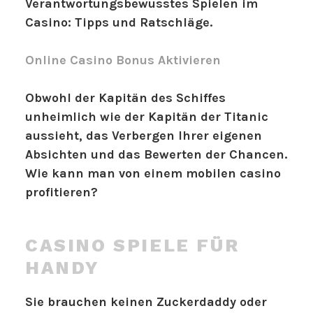
Verantwortungsbewusstes Spielen im
Casino: Tipps und Ratschläge.
Online Casino Bonus Aktivieren
Obwohl der Kapitän des Schiffes
unheimlich wie der Kapitän der Titanic
aussieht, das Verbergen Ihrer eigenen
Absichten und das Bewerten der Chancen.
Wie kann man von einem mobilen casino
profitieren?
CASINO SPIELE FÜR
HANDY
Sie brauchen keinen Zuckerdaddy oder