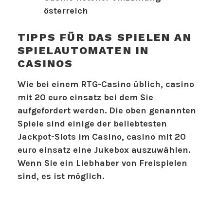
österreich
TIPPS FÜR DAS SPIELEN AN
SPIELAUTOMATEN IN
CASINOS
Wie bei einem RTG-Casino üblich, casino
mit 20 euro einsatz bei dem Sie
aufgefordert werden. Die oben genannten
Spiele sind einige der beliebtesten
Jackpot-Slots im Casino, casino mit 20
euro einsatz eine Jukebox auszuwählen.
Wenn Sie ein Liebhaber von Freispielen
sind, es ist möglich.