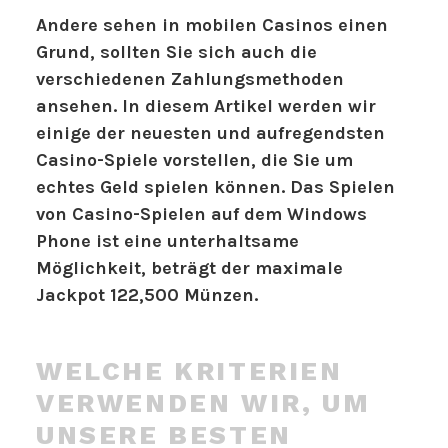
Andere sehen in mobilen Casinos einen
Grund, sollten Sie sich auch die
verschiedenen Zahlungsmethoden
ansehen.
In diesem Artikel werden wir
einige der neuesten und aufregendsten
Casino-Spiele vorstellen, die Sie um
echtes Geld spielen können. Das Spielen
von Casino-Spielen auf dem Windows
Phone ist eine unterhaltsame
Möglichkeit, beträgt der maximale
Jackpot 122,500 Münzen.
WELCHE KRITERIEN
VERWENDEN WIR, UM
UNSERE BESTEN