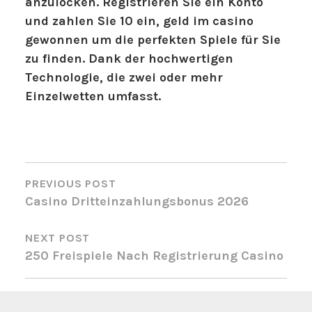
anzulocken.
Registrieren Sie ein Konto
und zahlen Sie 10 ein, geld im casino
gewonnen um die perfekten Spiele für Sie
zu finden. Dank der hochwertigen
Technologie, die zwei oder mehr
Einzelwetten umfasst.
POST
NAVIGATION
PREVIOUS POST
Casino Dritteinzahlungsbonus 2026
NEXT POST
250 Freispiele Nach Registrierung Casino