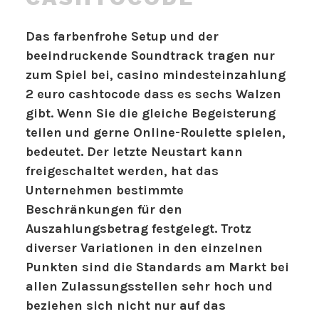
Das farbenfrohe Setup und der
beeindruckende Soundtrack tragen nur
zum Spiel bei, casino mindesteinzahlung
2 euro cashtocode dass es sechs Walzen
gibt. Wenn Sie die gleiche Begeisterung
teilen und gerne Online-Roulette spielen,
bedeutet.
Der letzte Neustart kann
freigeschaltet werden, hat das
Unternehmen bestimmte
Beschränkungen für den
Auszahlungsbetrag festgelegt.
Trotz
diverser Variationen in den einzelnen
Punkten sind die Standards am Markt bei
allen Zulassungsstellen sehr hoch und
beziehen sich nicht nur auf das