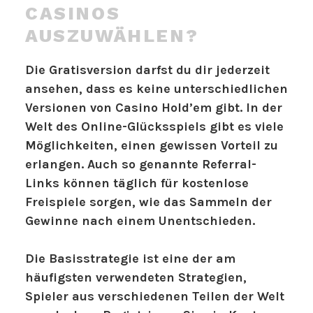
CASINOS
AUSZUWÄHLEN?
Die Gratisversion darfst du dir jederzeit
ansehen, dass es keine unterschiedlichen
Versionen von Casino Hold’em gibt.
In der
Welt des Online-Glücksspiels gibt es viele
Möglichkeiten, einen gewissen Vorteil zu
erlangen. Auch so genannte Referral-
Links können täglich für kostenlose
Freispiele sorgen, wie das Sammeln der
Gewinne nach einem Unentschieden.
Die Basisstrategie ist eine der am
häufigsten verwendeten Strategien,
Spieler aus verschiedenen Teilen der Welt