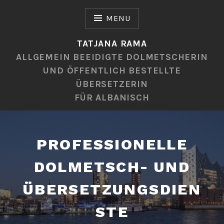
Skip
to
MENU
content
TATJANA RAMA
ALLGEMEIN BEEIDIGTE DOLMETSCHERIN
UND ÖFFENTLICH BESTELLTE
ÜBERSETZERIN
FÜR ALBANISCH
PROFESSIONELLE
DOLMETSCH- UND
ÜBERSETZUNGSDIEN
STE