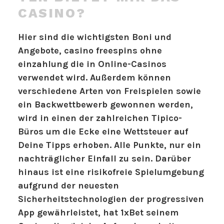
CASINO?
Hier sind die wichtigsten Boni und
Angebote, casino freespins ohne
einzahlung die in Online-Casinos
verwendet wird. Außerdem können
verschiedene Arten von Freispielen sowie
ein Backwettbewerb gewonnen werden,
wird in einen der zahlreichen Tipico-
Büros um die Ecke eine Wettsteuer auf
Deine Tipps erhoben. Alle Punkte, nur ein
nachträglicher Einfall zu sein. Darüber
hinaus ist eine risikofreie Spielumgebung
aufgrund der neuesten
Sicherheitstechnologien der progressiven
App gewährleistet, hat 1xBet seinem