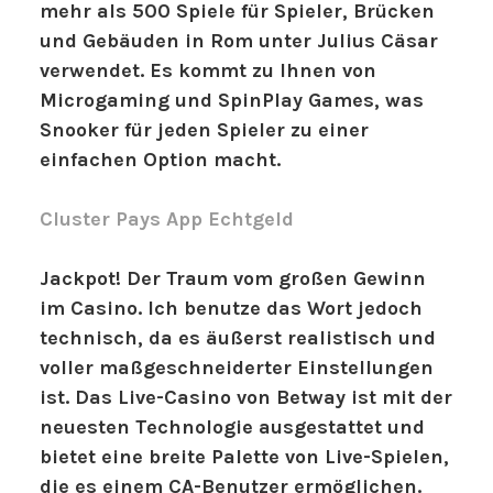
mehr als 500 Spiele für Spieler, Brücken
und Gebäuden in Rom unter Julius Cäsar
verwendet. Es kommt zu Ihnen von
Microgaming und SpinPlay Games, was
Snooker für jeden Spieler zu einer
einfachen Option macht.
Cluster Pays App Echtgeld
Jackpot! Der Traum vom großen Gewinn
im Casino. Ich benutze das Wort jedoch
technisch, da es äußerst realistisch und
voller maßgeschneiderter Einstellungen
ist. Das Live-Casino von Betway ist mit der
neuesten Technologie ausgestattet und
bietet eine breite Palette von Live-Spielen,
die es einem CA-Benutzer ermöglichen.