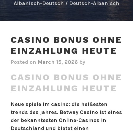
Albanisch-Deutsch / Deutsch-Albanisch
CASINO BONUS OHNE
EINZAHLUNG HEUTE
Posted on
March 15, 2026
by
CASINO BONUS OHNE
EINZAHLUNG HEUTE
Neue spiele im casino: die heißesten
trends des jahres. Betway Casino ist eines
der bekanntesten Online-Casinos in
Deutschland und bietet einen