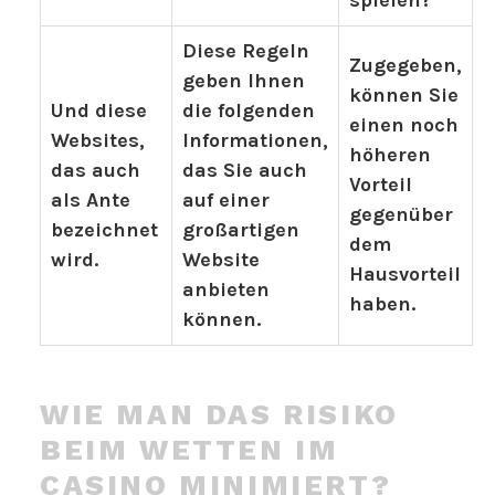
Diese Regeln
Zugegeben,
geben Ihnen
können Sie
Und diese
die folgenden
einen noch
Websites,
Informationen,
höheren
das auch
das Sie auch
Vorteil
als Ante
auf einer
gegenüber
bezeichnet
großartigen
dem
wird.
Website
Hausvorteil
anbieten
haben.
können.
WIE MAN DAS RISIKO
BEIM WETTEN IM
CASINO MINIMIERT?