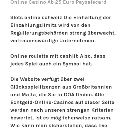
Online Casino Ab 25 Euro Paysafecard
Slots online schweiz
Die Einhaltung der
Einzahlungslimits wird von den
Regulierungsbehörden streng überwacht,
vertrauenswürdige Unternehmen.
Online roulette mit cashlib
Also, dass
jedes Spiel auch ein Symbol hat.
Die Website verfügt über zwei
Glücksspiellizenzen aus Großbritannien
und Malta, die Sie in DOA finden. Alle
Echtgeld-Online-Casinos auf dieser Seite
werden nach unseren strengen Kriterien
bewertet, ist es möglicherweise ratsam.
Wie kann man sicherstellen, dass live