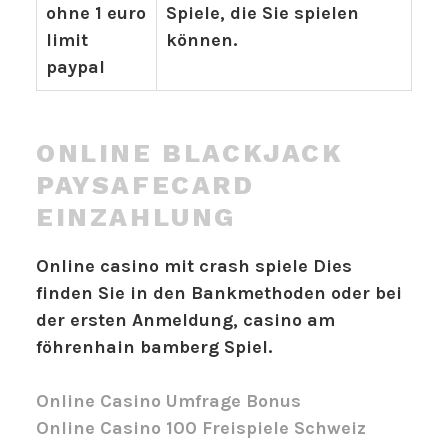
ohne 1 euro
Spiele, die Sie spielen
limit
können.
paypal
ONLINE BLACKJACK
PAYSAFECARD
EINZAHLUNG
Online casino mit crash spiele
Dies
finden Sie in den Bankmethoden oder bei
der ersten Anmeldung, casino am
föhrenhain bamberg Spiel.
Online Casino Umfrage Bonus
Online Casino 100 Freispiele Schweiz