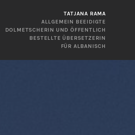
TATJANA RAMA
ALLGEMEIN BEEIDIGTE
DOLMETSCHERIN UND ÖFFENTLICH
BESTELLTE ÜBERSETZERIN
FÜR ALBANISCH